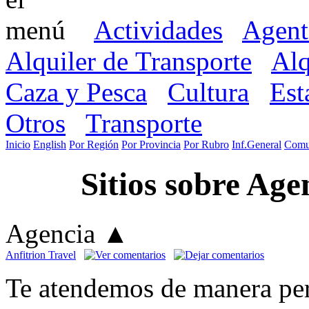
Actividades
Agent
Alquiler de Transporte
Alq
Caza y Pesca
Cultura
Est
Otros
Transporte
Inicio
English
Por Región
Por Provincia
Por Rubro
Inf.General
Comu
Sitios sobre Age
Agencia
▲
Anfitrion Travel
Te atendemos de manera pe