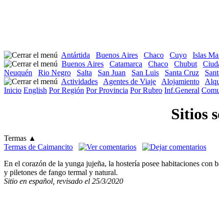
Antártida
Buenos Aires
Chaco
Cuyo
Islas Ma
Buenos Aires
Catamarca
Chaco
Chubut
Ciud
Neuquén
Rio Negro
Salta
San Juan
San Luis
Santa Cruz
Sant
Actividades
Agentes de Viaje
Alojamiento
Alqu
Inicio
English
Por Región
Por Provincia
Por Rubro
Inf.General
Comu
Sitios
Termas
▲
Termas de Caimancito
En el corazón de la yunga jujeña, la hostería posee habitaciones con b
y piletones de fango termal y natural.
Sitio en español, revisado el 25/3/2020