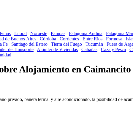
lvinas
Litoral
Noroeste
Pampas
Patagonia Andina
Patagonia Mar
ad de Buenos Aires
Córdoba
Corrientes
Entre Ríos
Formosa
Isl
a Fe
Santiago del Estero
Tierra del Fuego
Tucumán
Fuera de Arge
iler de Transporte
Alquiler de Viviendas
Cabañas
Caza y Pesca
C
nidad
 sobre Alojamiento en Caimancito
año privado, bañera termal y aire acondicionado, la posibilidad de acamp