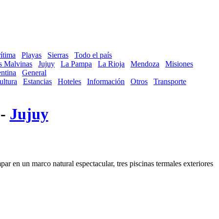
ítima
Playas
Sierras
Todo el país
as Malvinas
Jujuy
La Pampa
La Rioja
Mendoza
Misiones
ntina
General
ultura
Estancias
Hoteles
Información
Otros
Transporte
 -
Jujuy
ar en un marco natural espectacular, tres piscinas termales exteriores