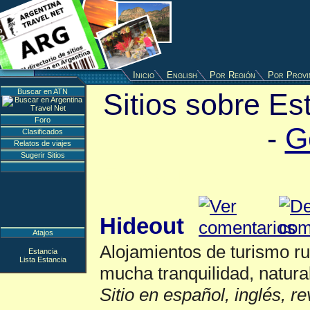
Inicio
English
Por Región
Por Provi
Buscar en ATN
Sitios sobre Es
Foro
-
G
Clasificados
Relatos de viajes
Sugerir Sitios
Estancia
▲
Hideout
Atajos
Alojamientos de turismo r
Estancia
Lista Estancia
mucha tranquilidad, natura
Sitio en español, inglés, r