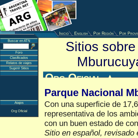
Inicio
English
Por Región
Por Provi
Buscar en ATN
Sitios sobre
Foro
Mburucuy
Clasificados
Relatos de viajes
Sugerir Sitios
Org Oficial
▲
Parque Nacional M
Con una superficie de 17,6
Atajos
Org Oficial
representativa de los ambi
con un buen estado de co
Sitio en español, revisado 