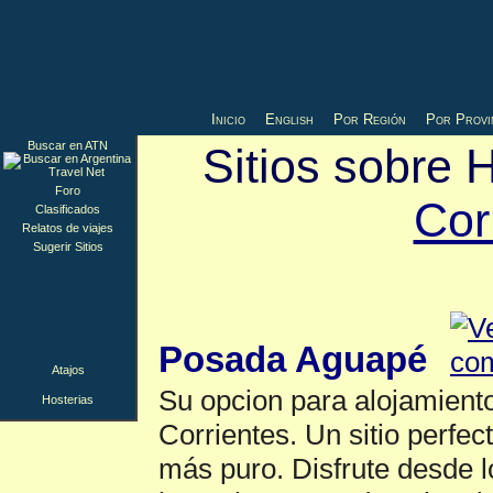
Inicio
English
Por Región
Por Provi
Buscar en ATN
Sitios sobre H
Foro
Cor
Clasificados
Relatos de viajes
Sugerir Sitios
Hosterias
▲
Posada Aguapé
Atajos
Su opcion para alojamiento
Hosterias
Corrientes. Un sitio perfec
más puro. Disfrute desde l