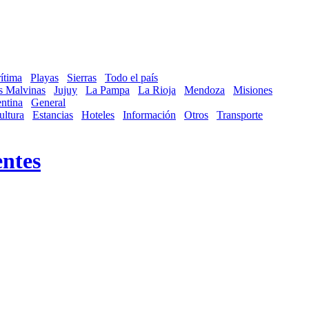
ítima
Playas
Sierras
Todo el país
as Malvinas
Jujuy
La Pampa
La Rioja
Mendoza
Misiones
ntina
General
ultura
Estancias
Hoteles
Información
Otros
Transporte
entes