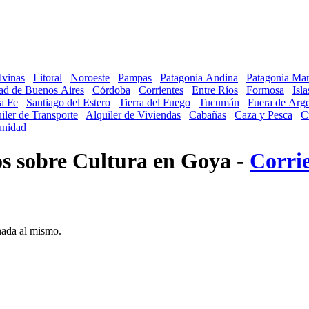
lvinas
Litoral
Noroeste
Pampas
Patagonia Andina
Patagonia Mar
ad de Buenos Aires
Córdoba
Corrientes
Entre Ríos
Formosa
Isl
a Fe
Santiago del Estero
Tierra del Fuego
Tucumán
Fuera de Arge
iler de Transporte
Alquiler de Viviendas
Cabañas
Caza y Pesca
C
nidad
os sobre Cultura en Goya -
Corri
onada al mismo.