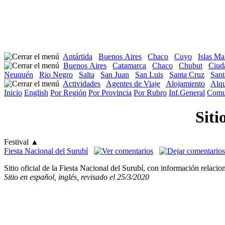
Antártida
Buenos Aires
Chaco
Cuyo
Islas Ma
Buenos Aires
Catamarca
Chaco
Chubut
Ciud
Neuquén
Rio Negro
Salta
San Juan
San Luis
Santa Cruz
Sant
Actividades
Agentes de Viaje
Alojamiento
Alqu
Inicio
English
Por Región
Por Provincia
Por Rubro
Inf.General
Comu
Siti
Festival
▲
Fiesta Nacional del Surubí
Sitio oficial de la Fiesta Nacional del Surubí, con información relaci
Sitio en español, inglés, revisado el 25/3/2020