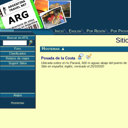
Inicio
English
Por Región
Por Provi
Buscar en ATN
Sit
Hosterias
▲
Foro
Clasificados
Posada de la Costa
Relatos de viajes
Ubicada sobre el río Paraná, 600 m aguas abajo del puerto de
Sugerir Sitios
Sitio en español, inglés, revisado el 25/3/2020
Atajos
Hosterias