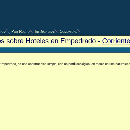
ncia
Por Rubro
Inf.General
Comunidad
ios sobre Hoteles en Empedrado -
Corrient
 Empedrado, es una construcción simple, con un perfíl ecológico, en medio de una naturalez