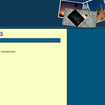
es
a exhuberante.