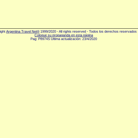
ight
Argentina Travel Net®
1999/2020 - All rights reserved - Todos los derechos reservados
Coloque su propaganda en esta página
Pag: P8974S Última actualización: 23/4/2020