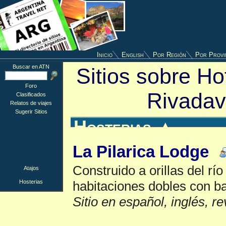
Inicio
English
Por Región
Por Provi
Buscar en ATN
Sitios sobre Ho
Foro
Rivadav
Clasificados
Relatos de viajes
Sugerir Sitios
Hosterias
▲
La Pilarica Lodge
Construido a orillas del rí
Atajos
Hosterias
habitaciones dobles con b
Sitio en español, inglés, r