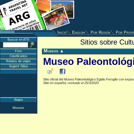
Inicio
English
Por Región
Por Provi
Buscar en ATN
Sitios sobre Cul
Museos
▲
Foro
Clasificados
Museo Paleontológi
Relatos de viajes
Sugerir Sitios
Sitio oficial del Museo Paleontológico Egidio Feruglio con expos
Sitio en español, revisado el 25/3/2020
Atajos
Museos