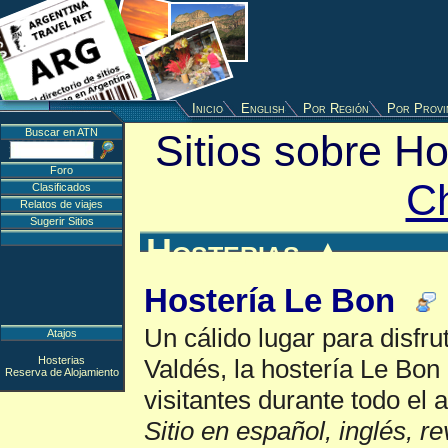
Inicio
English
Por Región
Por Provi
Buscar en ATN
Sitios sobre H
Foro
C
Clasificados
Relatos de viajes
Sugerir Sitios
Hosterias
▲
Hostería Le Bon
Un cálido lugar para disfr
Atajos
Hosterias
Valdés, la hostería Le Bon
Reserva de Alojamiento
visitantes durante todo el a
Sitio en español, inglés, r