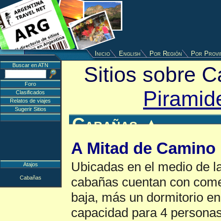
Inicio
English
Por Región
Por Provi
Buscar en ATN
Sitios sobre 
Foro
Piramid
Clasificados
Relatos de viajes
Sugerir Sitios
Cabañas
▲
A Mitad de Camino
Ubicadas en el medio de la
Atajos
Cabañas
cabañas cuentan con comed
baja, más un dormitorio en
capacidad para 4 personas