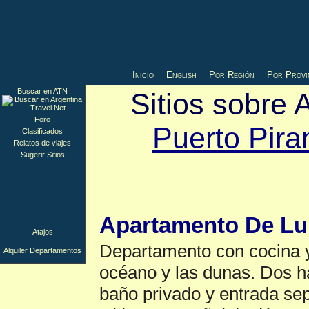
Inicio
English
Por Región
Por Provi
Buscar en ATN
Sitios sobre 
Foro
Puerto Pir
Clasificados
Relatos de viajes
Sugerir Sitios
Alquiler Departam
Apartamento De L
Atajos
Departamento con cocina y
Alquiler Departamentos
océano y las dunas. Dos ha
baño privado y entrada se