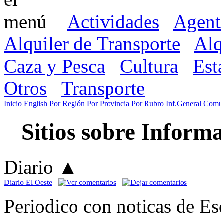
Actividades
Agent
Alquiler de Transporte
Alq
Caza y Pesca
Cultura
Est
Otros
Transporte
Inicio
English
Por Región
Por Provincia
Por Rubro
Inf.General
Comu
Sitios sobre Inform
Diario
▲
Diario El Oeste
Periodico con noticas de Es