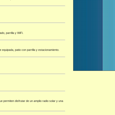
o, parrilla y WiFi.
 equipada, patio con parrilla y estacionamiento.
e permiten disfrutar de un amplio radio solar y una