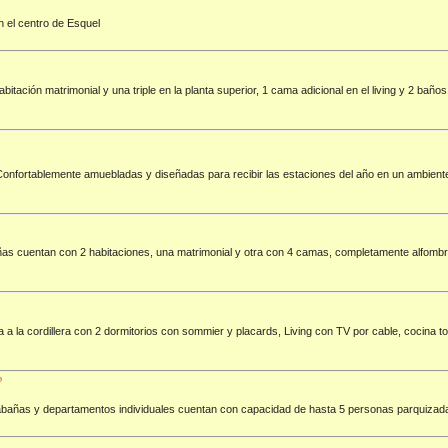
 el centro de Esquel
ación matrimonial y una triple en la planta superior, 1 cama adicional en el living y 2 baños:
nfortablemente amuebladas y diseñadas para recibir las estaciones del año en un ambiente
abañas cuentan con 2 habitaciones, una matrimonial y otra con 4 camas, completamente alfom
 la cordillera con 2 dormitorios con sommier y placards, Living con TV por cable, cocina t
cabañas y departamentos individuales cuentan con capacidad de hasta 5 personas parquizad