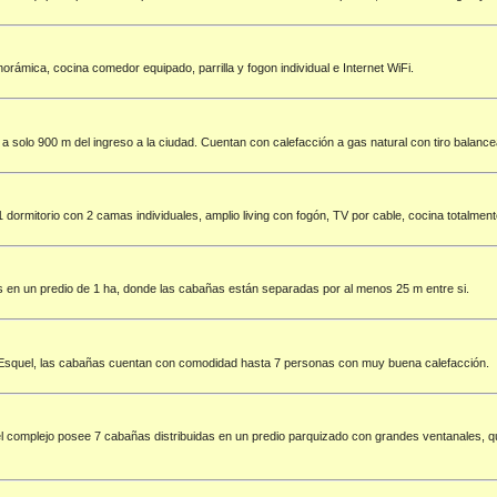
rámica, cocina comedor equipado, parrilla y fogon individual e Internet WiFi.
olo 900 m del ingreso a la ciudad. Cuentan con calefacción a gas natural con tiro balancead
ormitorio con 2 camas individuales, amplio living con fogón, TV por cable, cocina totalmente
 en un predio de 1 ha, donde las cabañas están separadas por al menos 25 m entre si.
a Esquel, las cabañas cuentan con comodidad hasta 7 personas con muy buena calefacción.
el complejo posee 7 cabañas distribuidas en un predio parquizado con grandes ventanales, qu