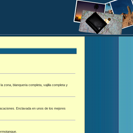
a zona, blanqueria completa, vajilla completa y
 vacaciones. Enclavada en unos de los mejores
termotanque.