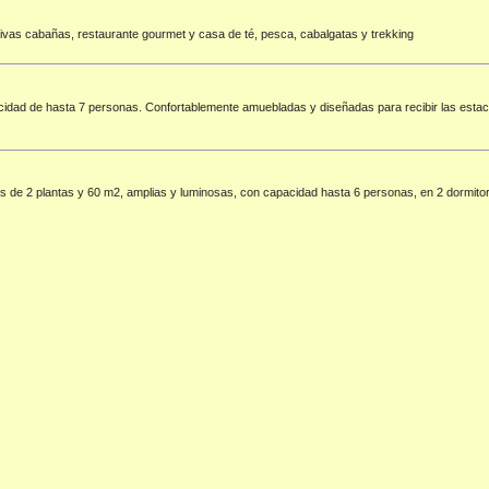
sivas cabañas, restaurante gourmet y casa de té, pesca, cabalgatas y trekking
dad de hasta 7 personas. Confortablemente amuebladas y diseñadas para recibir las estac
 de 2 plantas y 60 m2, amplias y luminosas, con capacidad hasta 6 personas, en 2 dormito