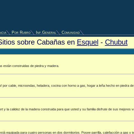
ncia
Por Rubro
Inf.General
Comunidad
Sitios sobre Cabañas en
Esquel
-
Chubut
as están construidas de piedra y madera.
por cable, microondas, heladera, cocina con horno a gas, hogar a leña hecho en piedra de l
t y la calidez de la madera construida para que usted y su familia disfrute de sus mejores
está equipada para cuatro personas en dos dormitorios. Posee parrilla, calefacción a gas y 