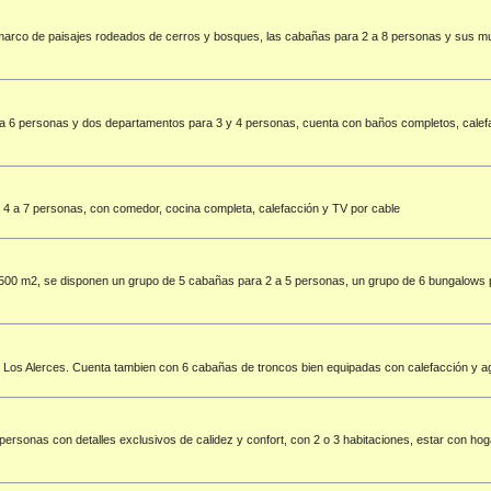
n marco de paisajes rodeados de cerros y bosques, las cabañas para 2 a 8 personas y sus 
 6 personas y dos departamentos para 3 y 4 personas, cuenta con baños completos, calefacc
a 4 a 7 personas, con comedor, cocina completa, calefacción y TV por cable
2500 m2, se disponen un grupo de 5 cabañas para 2 a 5 personas, un grupo de 6 bungalows pa
al Los Alerces. Cuenta tambien con 6 cabañas de troncos bien equipadas con calefacción y a
sonas con detalles exclusivos de calidez y confort, con 2 o 3 habitaciones, estar con hogar 