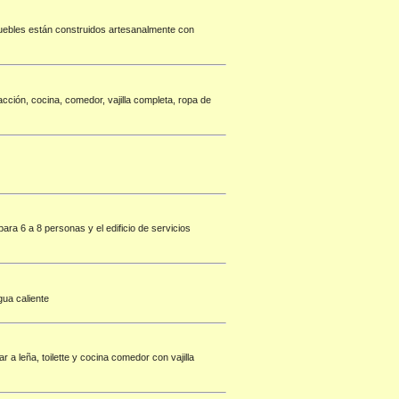
muebles están construidos artesanalmente con
ión, cocina, comedor, vajilla completa, ropa de
ra 6 a 8 personas y el edificio de servicios
gua caliente
a leña, toilette y cocina comedor con vajilla