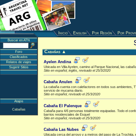
Inicio
English
Por Región
Por Provi
Buscar en ATN
Cabañas
▲
Foro
Clasificados
Ayelen Andina
Relatos de viajes
Ubicada en Villa Ayelen, camino al Parque Nacional, las cabañ
Sugerir Sitios
Sitio en español, inglés, revisado el 25/3/2020
Cabaña Anulen
La cabaña cuenta con calefactores en todos sus ambientes, TV 
servicio de mucama diario.
Sitio en español, revisado el 25/3/2020
Atajos
Cabaña El Palenque
Cabañas
Cabaña para 4/6 personas totalmente equipadas. Todo el confor
barrios residenciales de Esquel
Sitio en español, revisado el 25/3/2020
Cabaña Las Nubes
Ubicada cerca del arroyo y a metros del paso de La Trochita, 