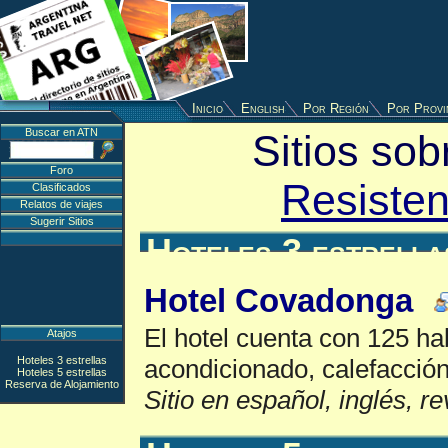
Inicio
English
Por Región
Por Provi
Buscar en ATN
Sitios sob
Foro
Resisten
Clasificados
Relatos de viajes
Sugerir Sitios
Hoteles 3 estrella
Hotel Covadonga
El hotel cuenta con 125 ha
Atajos
Hoteles 3 estrellas
acondicionado, calefacción
Hoteles 5 estrellas
Reserva de Alojamiento
Sitio en español, inglés, r