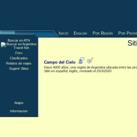
Inicio
English
Por Región
Por Provi
Buscar en ATN
Si
Informacion
▲
Foro
Clasificados
Campo del Cielo
Relatos de viajes
Hace 4000 años, una región de Argentina ubicada entre las pro
Sugerir Sitios
Sitio en español, inglés, revisado el 25/3/2020
Atajos
Informacion