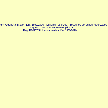
ight
Argentina Travel Net®
1999/2020 - All rights reserved - Todos los derechos reservados
Coloque su propaganda en esta página
Pag: P10270S Última actualización: 23/4/2020