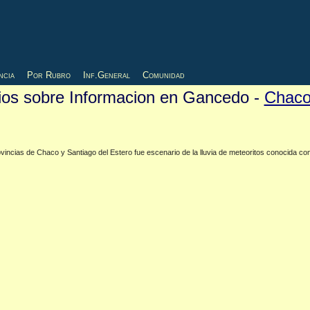
ncia
Por Rubro
Inf.General
Comunidad
tios sobre Informacion en Gancedo -
Chac
vincias de Chaco y Santiago del Estero fue escenario de la lluvia de meteoritos conocida c