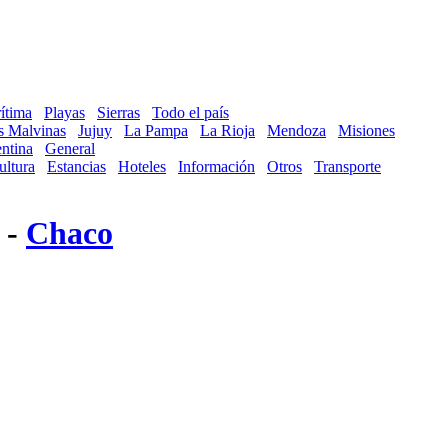
ítima
Playas
Sierras
Todo el país
as Malvinas
Jujuy
La Pampa
La Rioja
Mendoza
Misiones
ntina
General
ultura
Estancias
Hoteles
Información
Otros
Transporte
 -
Chaco