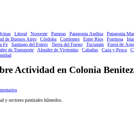
lvinas
Litoral
Noroeste
Pampas
Patagonia Andina
Patagonia Mar
ad de Buenos Aires
Córdoba
Corrientes
Entre Ríos
Formosa
Isl
a Fe
Santiago del Estero
Tierra del Fuego
Tucumán
Fuera de Arge
iler de Transporte
Alquiler de Viviendas
Cabañas
Caza y Pesca
C
nidad
obre Actividad en Colonia Benitez
hal y sectores pastizales húmedos.