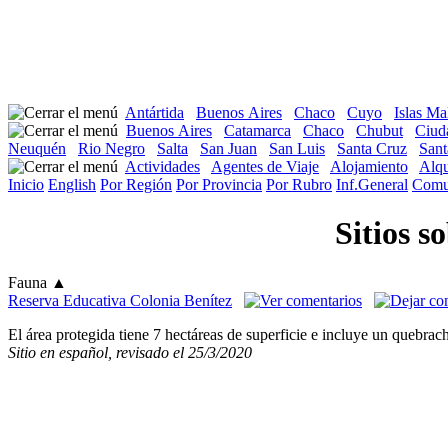
Antártida
Buenos Aires
Chaco
Cuyo
Islas Ma
Buenos Aires
Catamarca
Chaco
Chubut
Ciud
Neuquén
Rio Negro
Salta
San Juan
San Luis
Santa Cruz
Sant
Actividades
Agentes de Viaje
Alojamiento
Alqu
Inicio
English
Por Región
Por Provincia
Por Rubro
Inf.General
Comu
Sitios s
Fauna
▲
Reserva Educativa Colonia Benítez
El área protegida tiene 7 hectáreas de superficie e incluye un quebrac
Sitio en español, revisado el 25/3/2020