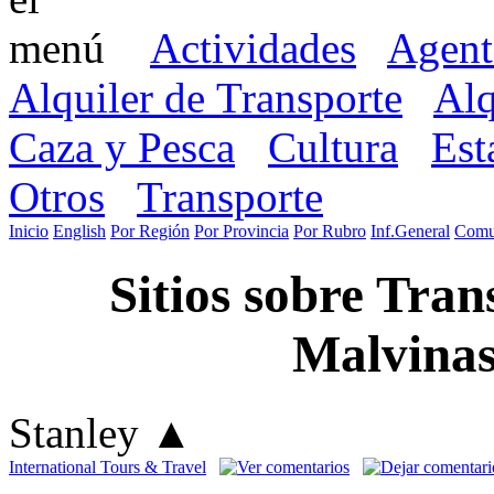
Actividades
Agent
Alquiler de Transporte
Alq
Caza y Pesca
Cultura
Est
Otros
Transporte
Inicio
English
Por Región
Por Provincia
Por Rubro
Inf.General
Comu
Sitios sobre Tran
Malvinas
Stanley
▲
International Tours & Travel