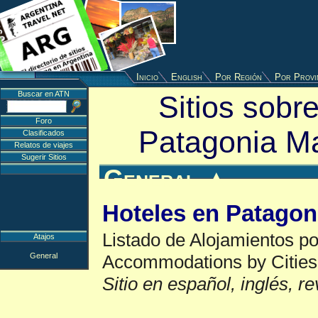
Inicio
English
Por Región
Por Provi
Buscar en ATN
Sitios sobre
Foro
Patagonia Ma
Clasificados
Relatos de viajes
Sugerir Sitios
General
▲
Hoteles en Patagon
Listado de Alojamientos po
Atajos
General
Accommodations by Cities
Sitio en español, inglés, r