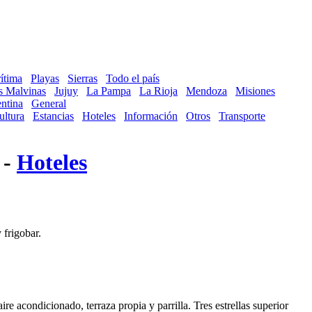
ítima
Playas
Sierras
Todo el país
as Malvinas
Jujuy
La Pampa
La Rioja
Mendoza
Misiones
ntina
General
ultura
Estancias
Hoteles
Información
Otros
Transporte
 -
Hoteles
 frigobar.
 acondicionado, terraza propia y parrilla. Tres estrellas superior