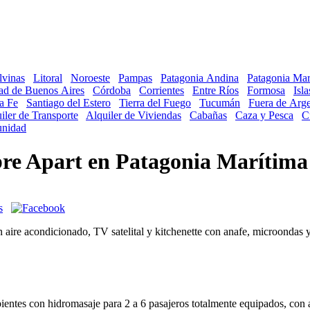
lvinas
Litoral
Noroeste
Pampas
Patagonia Andina
Patagonia Mar
ad de Buenos Aires
Córdoba
Corrientes
Entre Ríos
Formosa
Isl
a Fe
Santiago del Estero
Tierra del Fuego
Tucumán
Fuera de Arge
iler de Transporte
Alquiler de Viviendas
Cabañas
Caza y Pesca
C
nidad
obre Apart en Patagonia Marítima
 aire acondicionado, TV satelital y kitchenette con anafe, microondas y
ntes con hidromasaje para 2 a 6 pasajeros totalmente equipados, con aire