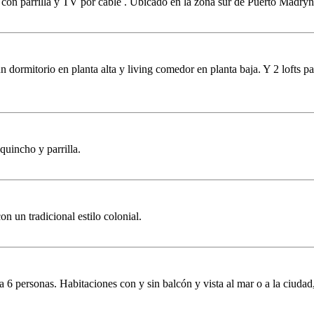
 con parrilla y TV por cable . Ubicado en la zona sur de Puerto Madryn
 dormitorio en planta alta y living comedor en planta baja. Y 2 lofts p
uincho y parrilla.
 un tradicional estilo colonial.
6 personas. Habitaciones con y sin balcón y vista al mar o a la ciuda