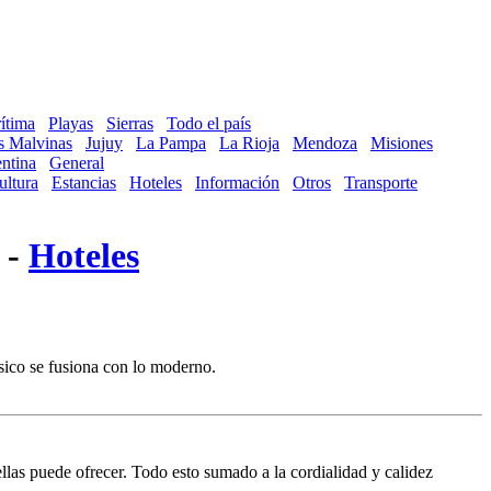
ítima
Playas
Sierras
Todo el país
as Malvinas
Jujuy
La Pampa
La Rioja
Mendoza
Misiones
ntina
General
ultura
Estancias
Hoteles
Información
Otros
Transporte
 -
Hoteles
asico se fusiona con lo moderno.
llas puede ofrecer. Todo esto sumado a la cordialidad y calidez