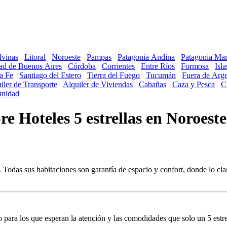
lvinas
Litoral
Noroeste
Pampas
Patagonia Andina
Patagonia Mar
ad de Buenos Aires
Córdoba
Corrientes
Entre Ríos
Formosa
Isl
a Fe
Santiago del Estero
Tierra del Fuego
Tucumán
Fuera de Arge
iler de Transporte
Alquiler de Viviendas
Cabañas
Caza y Pesca
C
nidad
bre Hoteles 5 estrellas en Noroeste
o. Todas sus habitaciones son garantía de espacio y confort, donde lo cl
 para los que esperan la atención y las comodidades que solo un 5 estre