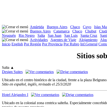
Antártida
Buenos Aires
Chaco
Cuyo
Islas Ma
Buenos Aires
Catamarca
Chaco
Chubut
Ciud
Neuquén
Rio Negro
Salta
San Juan
San Luis
Santa Cruz
Sant
Actividades
Agentes de Viaje
Alojamiento
Alqu
Inicio
English
Por Región
Por Provincia
Por Rubro
Inf.General
Comu
Sitios so
Salta
▲
Design Suites
Ubicado en el centro histórico de la ciudad, frente a la plaza Belgran
Sitio en español, inglés, revisado el 25/3/2020
Hotel Alejandro I
Ubicado en la colonial zona centrica salteña. Especialmente concebido