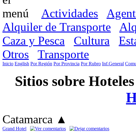
Actividades
Agent
Alquiler de Transporte
Alq
Caza y Pesca
Cultura
Est
Otros
Transporte
Inicio
English
Por Región
Por Provincia
Por Rubro
Inf.General
Comu
Sitios sobre Hoteles
H
Catamarca
▲
Grand Hotel