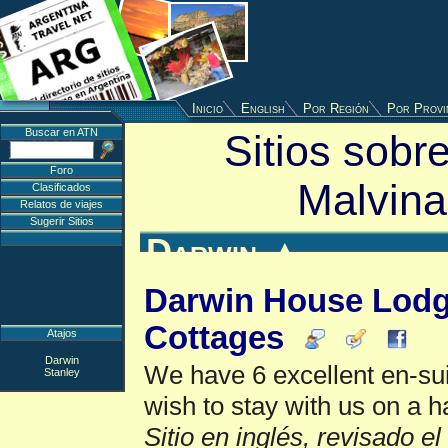
Inicio
English
Por Región
Por Provi
Buscar en ATN
Sitios sobre
Foro
Malvina
Clasificados
Relatos de viajes
Sugerir Sitios
Darwin
▲
Darwin House Lodg
Cottages
Atajos
Darwin
We have 6 excellent en-su
Stanley
wish to stay with us on a ha
Sitio en inglés, revisado e