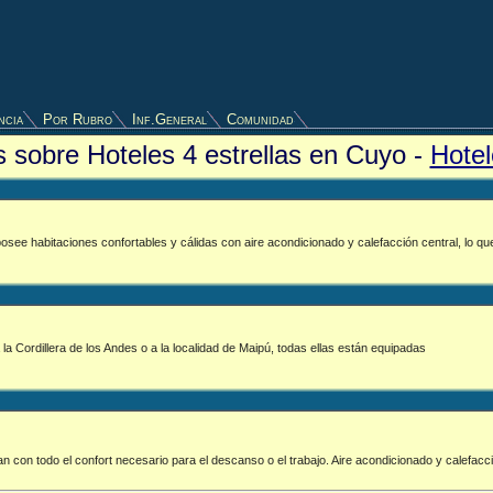
ncia
Por Rubro
Inf.General
Comunidad
os sobre Hoteles 4 estrellas en Cuyo -
Hotel
 posee habitaciones confortables y cálidas con aire acondicionado y calefacción central, lo q
la Cordillera de los Andes o a la localidad de Maipú, todas ellas están equipadas
n con todo el confort necesario para el descanso o el trabajo. Aire acondicionado y calefacci