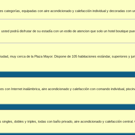
tes categorías, equipadas con aire acondicionado y calefacción individual y decoradas con u
sted podrá disfrutar de su estadía con un estilo de atencion que solo un hotel boutique puede
iudad, muy cerca de la Plaza Mayor. Dispone de 105 habitaciones estándar, superiores y juni
tes con Internet inalámbrica, aire acondicionado y calefacción con comando individual, piscina
 singles, dobles y triples, todas con baño privado, aire acondicionado y calefacción central.