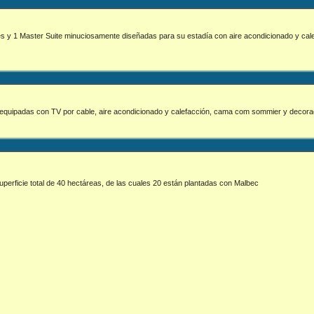
uites y 1 Master Suite minuciosamente diseñadas para su estadía con aire acondicionado y cal
s y equipadas con TV por cable, aire acondicionado y calefacción, cama com sommier y deco
superficie total de 40 hectáreas, de las cuales 20 están plantadas con Malbec