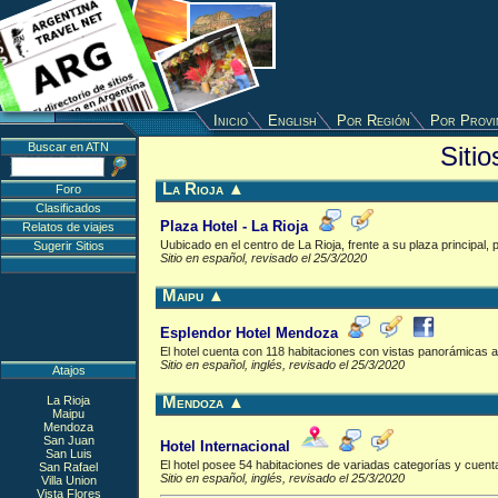
Inicio
English
Por Región
Por Provi
Buscar en ATN
Siti
La Rioja
▲
Foro
Clasificados
Plaza Hotel - La Rioja
Relatos de viajes
Uubicado en el centro de La Rioja, frente a su plaza principal,
Sugerir Sitios
Sitio en español, revisado el 25/3/2020
Maipu
▲
Esplendor Hotel Mendoza
El hotel cuenta con 118 habitaciones con vistas panorámicas a 
Sitio en español, inglés, revisado el 25/3/2020
Atajos
La Rioja
Mendoza
▲
Maipu
Mendoza
San Juan
Hotel Internacional
San Luis
El hotel posee 54 habitaciones de variadas categorías y cuenta
San Rafael
Sitio en español, inglés, revisado el 25/3/2020
Villa Union
Vista Flores