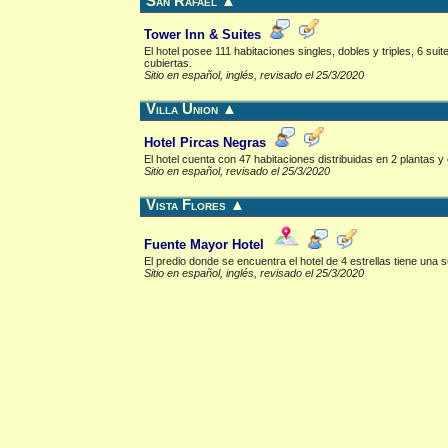
San Rafael
▲
Tower Inn & Suites
El hotel posee 111 habitaciones singles, dobles y triples, 6 s
cubiertas.
Sitio en español, inglés, revisado el 25/3/2020
Villa Union
▲
Hotel Pircas Negras
El hotel cuenta con 47 habitaciones distribuidas en 2 planta
Sitio en español, revisado el 25/3/2020
Vista Flores
▲
Fuente Mayor Hotel
El predio donde se encuentra el hotel de 4 estrellas tiene una 
Sitio en español, inglés, revisado el 25/3/2020