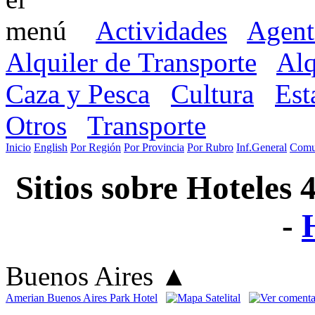
Actividades
Agent
Alquiler de Transporte
Alq
Caza y Pesca
Cultura
Est
Otros
Transporte
Inicio
English
Por Región
Por Provincia
Por Rubro
Inf.General
Comu
Sitios sobre Hoteles 
-
Buenos Aires
▲
Amerian Buenos Aires Park Hotel