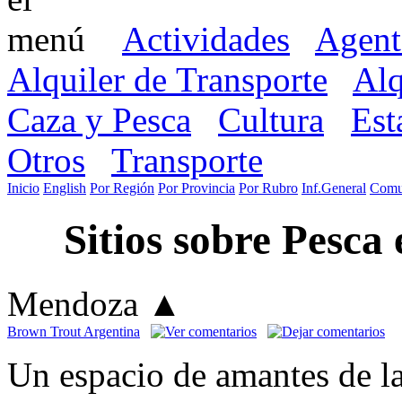
Actividades
Agent
Alquiler de Transporte
Alq
Caza y Pesca
Cultura
Est
Otros
Transporte
Inicio
English
Por Región
Por Provincia
Por Rubro
Inf.General
Comu
Sitios sobre Pesca
Mendoza
▲
Brown Trout Argentina
Un espacio de amantes de l