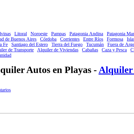
lvinas
Litoral
Noroeste
Pampas
Patagonia Andina
Patagonia Mar
ad de Buenos Aires
Córdoba
Corrientes
Entre Ríos
Formosa
Isl
a Fe
Santiago del Estero
Tierra del Fuego
Tucumán
Fuera de Arge
iler de Transporte
Alquiler de Viviendas
Cabañas
Caza y Pesca
C
nidad
lquiler Autos en Playas -
Alquiler