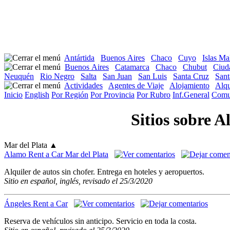
Antártida
Buenos Aires
Chaco
Cuyo
Islas Ma
Buenos Aires
Catamarca
Chaco
Chubut
Ciud
Neuquén
Rio Negro
Salta
San Juan
San Luis
Santa Cruz
Sant
Actividades
Agentes de Viaje
Alojamiento
Alqu
Inicio
English
Por Región
Por Provincia
Por Rubro
Inf.General
Comu
Sitios sobre A
Mar del Plata
▲
Alamo Rent a Car Mar del Plata
Alquiler de autos sin chofer. Entrega en hoteles y aeropuertos.
Sitio en español, inglés, revisado el 25/3/2020
Ángeles Rent a Car
Reserva de vehículos sin anticipo. Servicio en toda la costa.