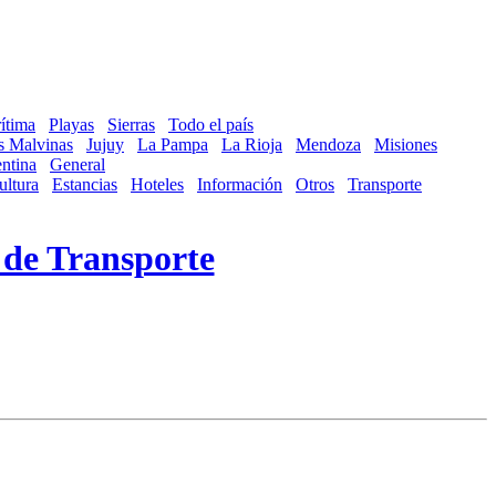
ítima
Playas
Sierras
Todo el país
as Malvinas
Jujuy
La Pampa
La Rioja
Mendoza
Misiones
ntina
General
ultura
Estancias
Hoteles
Información
Otros
Transporte
 de Transporte