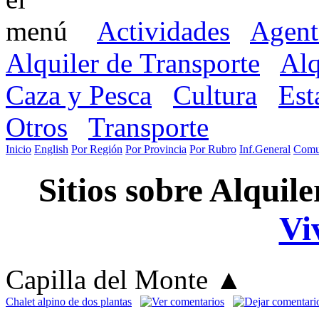
Actividades
Agent
Alquiler de Transporte
Alq
Caza y Pesca
Cultura
Est
Otros
Transporte
Inicio
English
Por Región
Por Provincia
Por Rubro
Inf.General
Comu
Sitios sobre Alquile
Vi
Capilla del Monte
▲
Chalet alpino de dos plantas