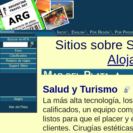
Inicio
English
Por Región
Por Provi
Buscar en ATN
Sitios sobre 
Foro
Aloj
Clasificados
Relatos de viajes
Sugerir Sitios
Mar del Plata
▲
Salud y Turismo
La más alta tecnología, lo
Atajos
Mar del Plata
calificados, un equipo comp
listos para que el placer y
clientes. Cirugías estética