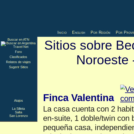
Inicio
English
Por Región
Por Provi
Buscar en ATN
Sitios sobre Be
Foro
Noroeste 
Clasificados
Relatos de viajes
Sugerir Sitios
La Silleta
▲
Finca Valentina
Atajos
La casa cuenta con 2 habi
La Silleta
Salta
en-suite, 1 doble/twin con
San Lorenzo
pequeña casa, independien