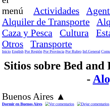
Actividades
Agent
Alquiler de Transporte
Alq
Caza y Pesca
Cultura
Est
Otros
Transporte
Inicio
English
Por Región
Por Provincia
Por Rubro
Inf.General
Comu
Sitios sobre Bed and
-
Alo
Buenos Aires
▲
Dormir en Buenos Aires