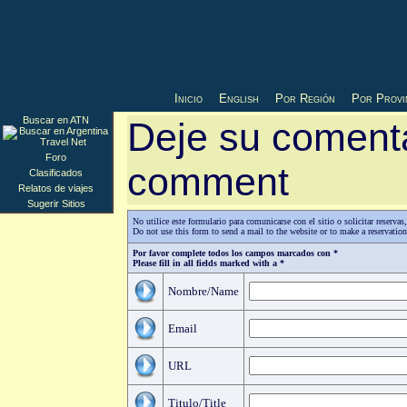
Inicio
English
Por Región
Por Provi
Buscar en ATN
Deje su comenta
Foro
comment
Clasificados
Relatos de viajes
Sugerir Sitios
No utilice este formulario para comunicarse con el sitio o solicitar reserv
Do not use this form to send a mail to the website or to make a reservatio
Por favor complete todos los campos marcados con *
Please fill in all fields marked with a *
Nombre/Name
Email
URL
Titulo/Title