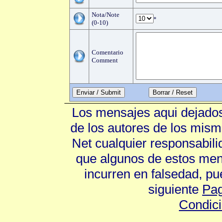
Nota/Note
*
(0-10)
Comentario
Comment
Enviar / Submit
Los mensajes aqui dejados
de los autores de los mism
Net cualquier responsabili
que algunos de estos mens
incurren en falsedad, p
siguiente
Pag
Condic