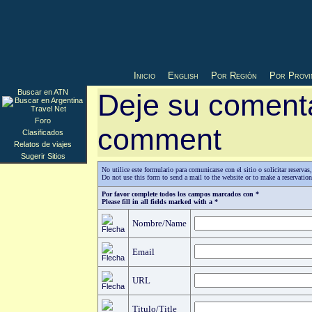
Inicio
English
Por Región
Por Provi
Buscar en ATN
Deje su comenta
Foro
comment
Clasificados
Relatos de viajes
Sugerir Sitios
No utilice este formulario para comunicarse con el sitio o solicitar reserv
Do not use this form to send a mail to the website or to make a reservatio
Por favor complete todos los campos marcados con *
Please fill in all fields marked with a *
Nombre/Name
Email
URL
Titulo/Title