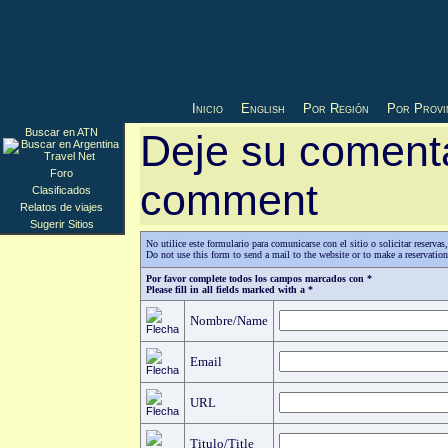
Inicio
English
Por Región
Por Provi
Buscar en ATN
Deje su comenta
Foro
comment
Clasificados
Relatos de viajes
Sugerir Sitios
No utilice este formulario para comunicarse con el sitio o solicitar reserv
Do not use this form to send a mail to the website or to make a reservatio
Por favor complete todos los campos marcados con *
Please fill in all fields marked with a *
Nombre/Name
Email
URL
Titulo/Title