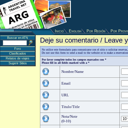
Inicio
English
Por Región
Por Provi
Buscar en ATN
Deje su comentario / Leave
Foro
No utilice este formulario para comunicarse con el sitio o solicitar reserv
Do not use this form to send a mail to the website or to make a reservatio
Clasificados
Relatos de viajes
Por favor complete todos los campos marcados con *
Please fill in all fields marked with a *
Sugerir Sitios
Nombre/Name
Email
URL
Titulo/Title
Nota/Note
(0-10)