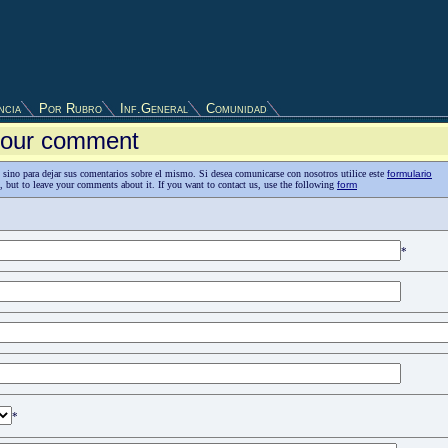
ncia
Por Rubro
Inf.General
Comunidad
 your comment
as, sino para dejar sus comentarios sobre el mismo. Si desea comunicarse con nosotros utilice este
formulario
n, but to leave your comments about it. If you want to contact us, use the following
form
*
*