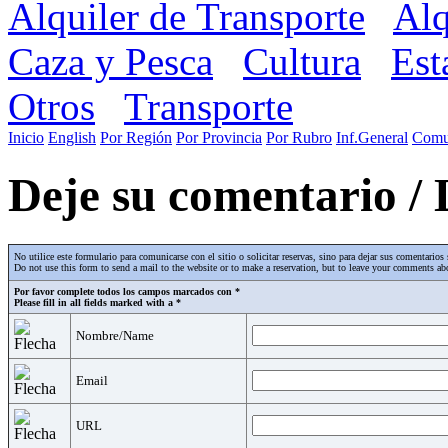
Alquiler de Transporte
Alq
Caza y Pesca
Cultura
Est
Otros
Transporte
Inicio
English
Por Región
Por Provincia
Por Rubro
Inf.General
Comu
Deje su comentario /
No utilice este formulario para comunicarse con el sitio o solicitar reservas, sino para dejar sus comentari
Do not use this form to send a mail to the website or to make a reservation, but to leave your comments abo
Por favor complete todos los campos marcados con *
Please fill in all fields marked with a *
Nombre/Name
Email
URL