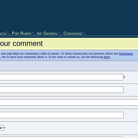
ncia
Por Rubro
Inf.General
Comunidad
 your comment
as, sino para dejar sus comentarios sobre el mismo. Si desea comunicarse con nosotros utilice este
formulario
n, but to leave your comments about it. If you want to contact us, use the following
form
*
*