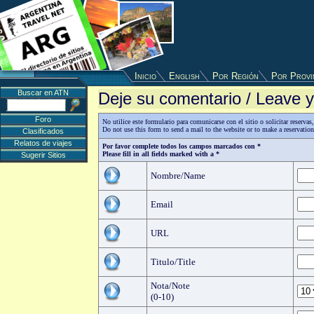
Inicio
English
Por Región
Por Provi
Buscar en ATN
Deje su comentario / Leave
Foro
No utilice este formulario para comunicarse con el sitio o solicitar reserv
Do not use this form to send a mail to the website or to make a reservatio
Clasificados
Relatos de viajes
Por favor complete todos los campos marcados con *
Please fill in all fields marked with a *
Sugerir Sitios
Nombre/Name
Email
URL
Titulo/Title
Nota/Note
(0-10)