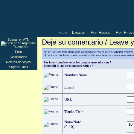
Inicio
English
Por Región
Por Provi
Buscar en ATN
Deje su comentario / Leave
Foro
No utilice este formulario para comunicarse con el sitio o solicitar reserv
Do not use this form to send a mail to the website or to make a reservatio
Clasificados
Relatos de viajes
Por favor complete todos los campos marcados con *
Please fill in all fields marked with a *
Sugerir Sitios
Nombre/Name
Email
URL
Titulo/Title
Nota/Note
(0-10)