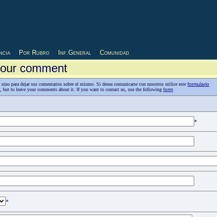
ncia
Por Rubro
Inf.General
Comunidad
 your comment
as, sino para dejar sus comentarios sobre el mismo. Si desea comunicarse con nosotros utilice este
formulario
n, but to leave your comments about it. If you want to contact us, use the following
form
*
*