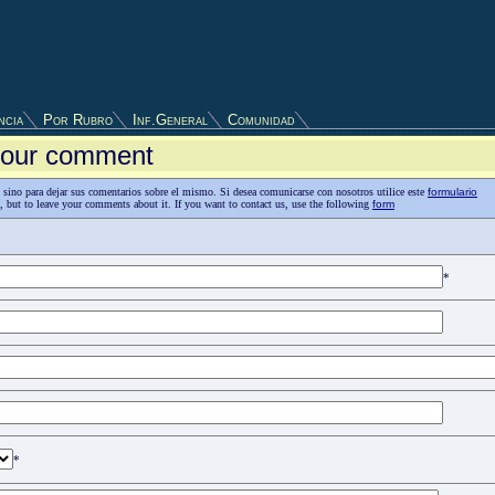
ncia
Por Rubro
Inf.General
Comunidad
 your comment
as, sino para dejar sus comentarios sobre el mismo. Si desea comunicarse con nosotros utilice este
formulario
n, but to leave your comments about it. If you want to contact us, use the following
form
*
*