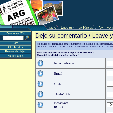
Inicio
English
Por Región
Por Provi
Buscar en ATN
Deje su comentario / Leave
Foro
No utilice este formulario para comunicarse con el sitio o solicitar reserv
Do not use this form to send a mail to the website or to make a reservatio
Clasificados
Relatos de viajes
Por favor complete todos los campos marcados con *
Please fill in all fields marked with a *
Sugerir Sitios
Nombre/Name
Email
URL
Titulo/Title
Nota/Note
(0-10)