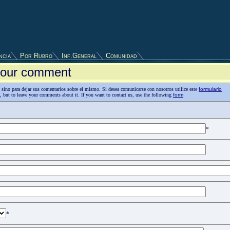
ncia
Por Rubro
Inf.General
Comunidad
 your comment
as, sino para dejar sus comentarios sobre el mismo. Si desea comunicarse con nosotros utilice este
formulario
n, but to leave your comments about it. If you want to contact us, use the following
form
*
*