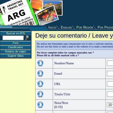
Inicio
English
Por Región
Por Provi
Buscar en ATN
Deje su comentario / Leave
Foro
No utilice este formulario para comunicarse con el sitio o solicitar reserv
Do not use this form to send a mail to the website or to make a reservatio
Clasificados
Relatos de viajes
Por favor complete todos los campos marcados con *
Please fill in all fields marked with a *
Sugerir Sitios
Nombre/Name
Email
URL
Titulo/Title
Nota/Note
(0-10)