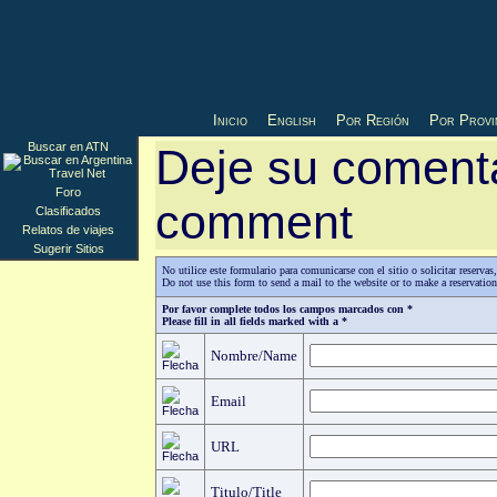
Inicio
English
Por Región
Por Provi
Buscar en ATN
Deje su comenta
Foro
comment
Clasificados
Relatos de viajes
Sugerir Sitios
No utilice este formulario para comunicarse con el sitio o solicitar reserv
Do not use this form to send a mail to the website or to make a reservatio
Por favor complete todos los campos marcados con *
Please fill in all fields marked with a *
Nombre/Name
Email
URL
Titulo/Title