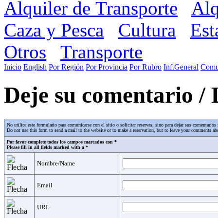
Alquiler de Transporte
Alq
Caza y Pesca
Cultura
Est
Otros
Transporte
Inicio
English
Por Región
Por Provincia
Por Rubro
Inf.General
Comu
Deje su comentario /
No utilice este formulario para comunicarse con el sitio o solicitar reservas, sino para dejar sus comentari
Do not use this form to send a mail to the website or to make a reservation, but to leave your comments abo
Por favor complete todos los campos marcados con *
Please fill in all fields marked with a *
Nombre/Name
Email
URL