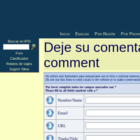
Inicio
English
Por Región
Por Provi
Buscar en ATN
Deje su comenta
Foro
comment
Clasificados
Relatos de viajes
Sugerir Sitios
No utilice este formulario para comunicarse con el sitio o solicitar reserv
Do not use this form to send a mail to the website or to make a reservatio
Por favor complete todos los campos marcados con *
Please fill in all fields marked with a *
Nombre/Name
Email
URL
Titulo/Title