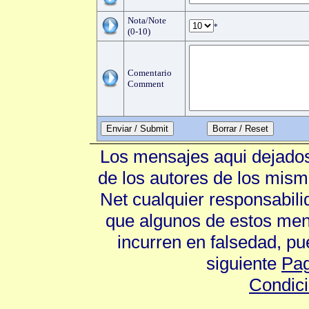
Nota/Note
*
(0-10)
Comentario
Comment
Enviar / Submit
Los mensajes aqui dejados
de los autores de los mism
Net cualquier responsabili
que algunos de estos mens
incurren en falsedad, p
siguiente
Pag
Condic