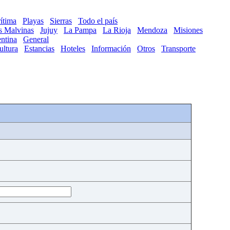
ítima
Playas
Sierras
Todo el país
as Malvinas
Jujuy
La Pampa
La Rioja
Mendoza
Misiones
ntina
General
ultura
Estancias
Hoteles
Información
Otros
Transporte