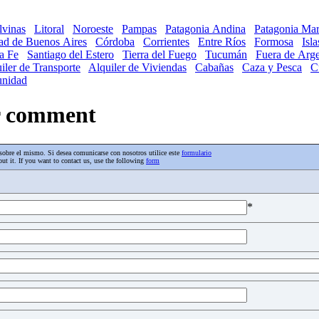
lvinas
Litoral
Noroeste
Pampas
Patagonia Andina
Patagonia Mar
ad de Buenos Aires
Córdoba
Corrientes
Entre Ríos
Formosa
Isl
a Fe
Santiago del Estero
Tierra del Fuego
Tucumán
Fuera de Arge
iler de Transporte
Alquiler de Viviendas
Cabañas
Caza y Pesca
C
nidad
ur comment
os sobre el mismo. Si desea comunicarse con nosotros utilice este
formulario
ut it. If you want to contact us, use the following
form
*