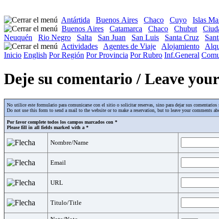
Antártida
Buenos Aires
Chaco
Cuyo
Islas Ma
Buenos Aires
Catamarca
Chaco
Chubut
Ciud
Neuquén
Rio Negro
Salta
San Juan
San Luis
Santa Cruz
Sant
Actividades
Agentes de Viaje
Alojamiento
Alqu
Inicio
English
Por Región
Por Provincia
Por Rubro
Inf.General
Comu
Deje su comentario / Leave yo
No utilice este formulario para comunicarse con el sitio o solicitar reservas, sino para dejar sus comentari
Do not use this form to send a mail to the website or to make a reservation, but to leave your comments abo
Por favor complete todos los campos marcados con *
Please fill in all fields marked with a *
Nombre/Name
Email
URL
Titulo/Title