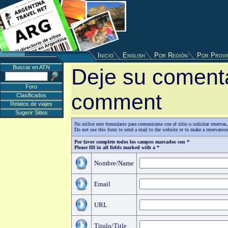
Inicio
English
Por Región
Por Provi
Buscar en ATN
Deje su comenta
Foro
comment
Clasificados
Relatos de viajes
Sugerir Sitios
No utilice este formulario para comunicarse con el sitio o solicitar reserv
Do not use this form to send a mail to the website or to make a reservatio
Por favor complete todos los campos marcados con *
Please fill in all fields marked with a *
Nombre/Name
Email
URL
Titulo/Title