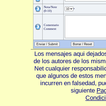
Nota/Note
*
(0-10)
Comentario
Comment
Enviar / Submit
Los mensajes aqui dejados
de los autores de los mism
Net cualquier responsabili
que algunos de estos mens
incurren en falsedad, p
siguiente
Pag
Condic