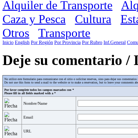
Alquiler de Transporte
Alq
Caza y Pesca
Cultura
Est
Otros
Transporte
Inicio
English
Por Región
Por Provincia
Por Rubro
Inf.General
Comu
Deje su comentario /
No utilice este formulario para comunicarse con el sitio o solicitar reservas, sino para dejar sus comentari
Do not use this form to send a mail to the website or to make a reservation, but to leave your comments abo
Por favor complete todos los campos marcados con *
Please fill in all fields marked with a *
Nombre/Name
Email
URL