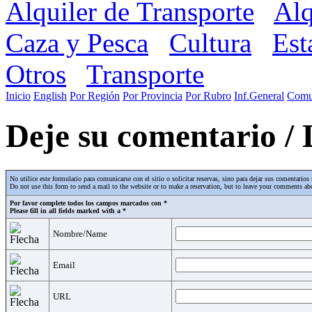
Alquiler de Transporte
Alq
Caza y Pesca
Cultura
Est
Otros
Transporte
Inicio
English
Por Región
Por Provincia
Por Rubro
Inf.General
Comu
Deje su comentario /
No utilice este formulario para comunicarse con el sitio o solicitar reservas, sino para dejar sus comentari
Do not use this form to send a mail to the website or to make a reservation, but to leave your comments abo
Por favor complete todos los campos marcados con *
Please fill in all fields marked with a *
Nombre/Name
Email
URL