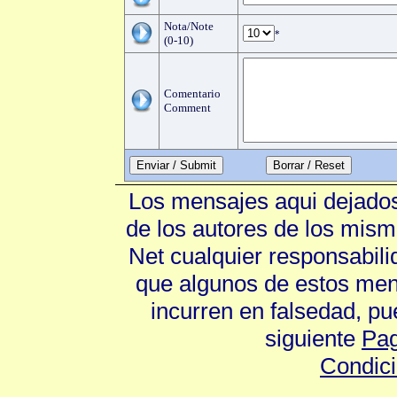
Nota/Note
*
(0-10)
Comentario
Comment
Enviar / Submit
Los mensajes aqui dejados
de los autores de los mism
Net cualquier responsabili
que algunos de estos mens
incurren en falsedad, p
siguiente
Pag
Condic