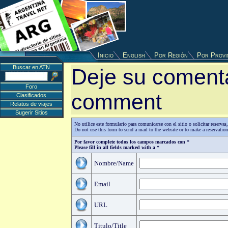
Inicio
English
Por Región
Por Provi
Buscar en ATN
Deje su comenta
Foro
comment
Clasificados
Relatos de viajes
Sugerir Sitios
No utilice este formulario para comunicarse con el sitio o solicitar reserv
Do not use this form to send a mail to the website or to make a reservatio
Por favor complete todos los campos marcados con *
Please fill in all fields marked with a *
Nombre/Name
Email
URL
Titulo/Title