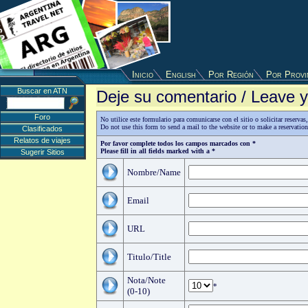
Inicio
English
Por Región
Por Provi
Buscar en ATN
Deje su comentario / Leave
Foro
No utilice este formulario para comunicarse con el sitio o solicitar reserv
Do not use this form to send a mail to the website or to make a reservatio
Clasificados
Relatos de viajes
Por favor complete todos los campos marcados con *
Please fill in all fields marked with a *
Sugerir Sitios
Nombre/Name
Email
URL
Titulo/Title
Nota/Note
*
(0-10)