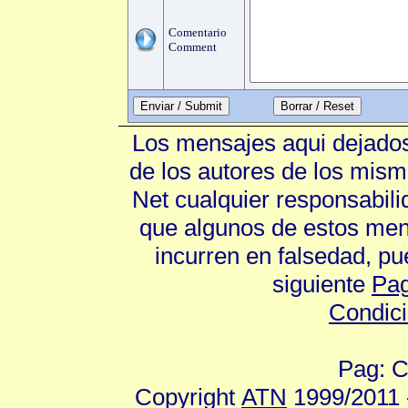
Comentario
Comment
Enviar / Submit
Los mensajes aqui dejados
de los autores de los mism
Net cualquier responsabili
que algunos de estos mens
incurren en falsedad, p
siguiente
Pag
Condic
Pag: C
Copyright
ATN
1999/2011 -