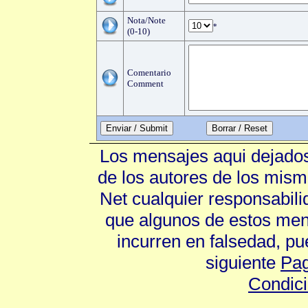
Nota/Note
*
(0-10)
Comentario
Comment
Enviar / Submit
Los mensajes aqui dejados
de los autores de los mism
Net cualquier responsabili
que algunos de estos mens
incurren en falsedad, p
siguiente
Pag
Condic