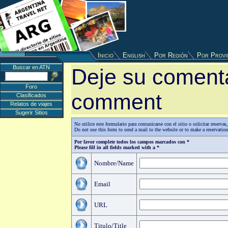
Inicio
English
Por Región
Por Provi
Buscar en ATN
Deje su comenta
Foro
comment
Clasificados
Relatos de viajes
Sugerir Sitios
No utilice este formulario para comunicarse con el sitio o solicitar reserv
Do not use this form to send a mail to the website or to make a reservatio
Por favor complete todos los campos marcados con *
Please fill in all fields marked with a *
Nombre/Name
Email
URL
Titulo/Title